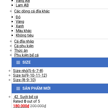
Vàng AB
Lam AB
Các dòng cá đĩa khác
Đỏ
Vàng
Xanh
Màu khác
Không tiêu
Cá đĩa nhập
Cá phụ kiện
Thức ăn
Phụ kiện bể cá
SIZE
Size nhỏ(5-6-7-8)
Size to(9-10-11-12)
Size (8-9-10)
SẢN PHẨM MỚI
42. Sưởi bể cá
Rated
0
out of 5
180.000
₫
200.000
₫