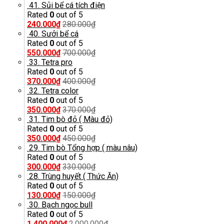
41. Sủi bể cá tích điện
Rated
0
out of 5
240.000
₫
280.000
₫
40. Sưởi bể cá
Rated
0
out of 5
550.000
₫
700.000
₫
33. Tetra pro
Rated
0
out of 5
370.000
₫
400.000
₫
32. Tetra color
Rated
0
out of 5
350.000
₫
370.000
₫
31. Tim bò đỏ ( Màu đỏ)
Rated
0
out of 5
350.000
₫
450.000
₫
29. Tim bò Tổng hợp ( màu nâu)
Rated
0
out of 5
300.000
₫
330.000
₫
28. Trùng huyết ( Thức Ăn)
Rated
0
out of 5
130.000
₫
150.000
₫
30. Bạch ngọc bull
Rated
0
out of 5
1.400.000
₫
2.000.000
₫