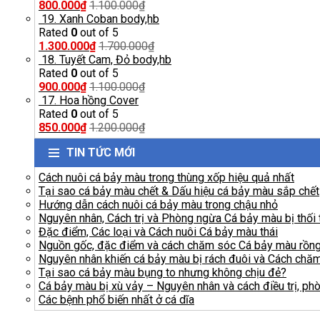
800.000
₫
1.100.000
₫
19. Xanh Coban body,hb
Rated
0
out of 5
1.300.000
₫
1.700.000
₫
18. Tuyết Cam, Đỏ body,hb
Rated
0
out of 5
900.000
₫
1.100.000
₫
17. Hoa hồng Cover
Rated
0
out of 5
850.000
₫
1.200.000
₫
TIN TỨC MỚI
Cách nuôi cá bảy màu trong thùng xốp hiệu quả nhất
Tại sao cá bảy màu chết & Dấu hiệu cá bảy màu sắp chết
Hướng dẫn cách nuôi cá bảy màu trong chậu nhỏ
Nguyên nhân, Cách trị và Phòng ngừa Cá bảy màu bị thối t
Đặc điểm, Các loại và Cách nuôi Cá bảy màu thái
Nguồn gốc, đặc điểm và cách chăm sóc Cá bảy màu rồn
Nguyên nhân khiến cá bảy màu bị rách đuôi và Cách chă
Tại sao cá bảy màu bụng to nhưng không chịu đẻ?
Cá bảy màu bị xù vảy – Nguyên nhân và cách điều trị, ph
Các bệnh phổ biến nhất ở cá dĩa