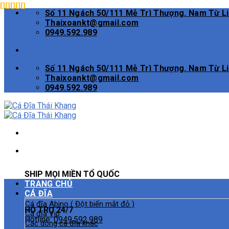
Skip
Số 11 Ngách 50/111 Mễ Trì Thượng. Nam Từ L
to
Thaixoankt@gmail.com
content
0949.592.989
Số 11 Ngách 50/111 Mễ Trì Thượng. Nam Từ L
Thaixoankt@gmail.com
0949.592.989
SHIP MỌI MIỀN TỔ QUỐC
TRANG CHỦ
CÁ ĐĨA
Cá đĩa Abino ( Đột biến mắt đỏ )
HỖ TRỢ 24/7
Cá đĩa Vip
Hotline:
0949.592.989
Các dòng cá đĩa khác