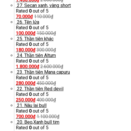
27. Secan xanh, vàng short
Rated
0
out of 5
70.000
₫
110.000
₫
26. Tên lửa
Rated
0
out of 5
100.000
₫
150.000
₫
25. Thần tiên khác
Rated
0
out of 5
180.000
₫
300.000
₫
24. Thần tiên Altum
Rated
0
out of 5
1.800.000
₫
2.600.000
₫
23. Thần tiên Mana capuru
Rated
0
out of 5
280.000
₫
450.000
₫
22. Thần tiên Red devil
Rated
0
out of 5
250.000
₫
400.000
₫
21. Nâu lai bull
Rated
0
out of 5
700.000
₫
1.100.000
₫
20. Beo,Xanh bull tim
Rated
0
out of 5