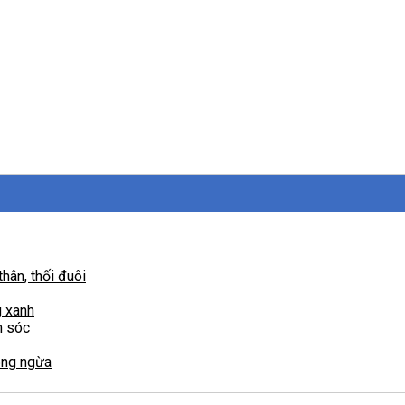
hân, thối đuôi
g xanh
m sóc
òng ngừa