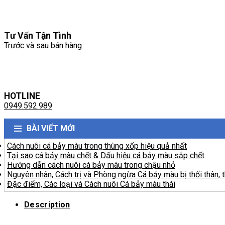
Tư Vấn Tận Tình
Trước và sau bán hàng
HOTLINE
0949.592.989
BÀI VIẾT MỚI
Cách nuôi cá bảy màu trong thùng xốp hiệu quả nhất
Tại sao cá bảy màu chết & Dấu hiệu cá bảy màu sắp chết
Hướng dẫn cách nuôi cá bảy màu trong chậu nhỏ
Nguyên nhân, Cách trị và Phòng ngừa Cá bảy màu bị thối thân, t
Đặc điểm, Các loại và Cách nuôi Cá bảy màu thái
Description