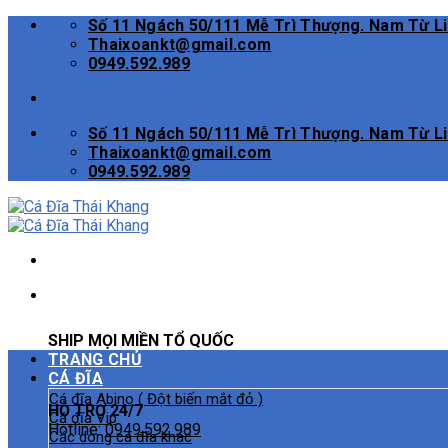
Skip
Số 11 Ngách 50/111 Mễ Trì Thượng. Nam Từ L
to
Thaixoankt@gmail.com
content
0949.592.989
Số 11 Ngách 50/111 Mễ Trì Thượng. Nam Từ L
Thaixoankt@gmail.com
0949.592.989
SHIP MỌI MIỀN TỔ QUỐC
TRANG CHỦ
CÁ ĐĨA
Cá đĩa Abino ( Đột biến mắt đỏ )
HỖ TRỢ 24/7
Cá đĩa Vip
Hotline:
0949.592.989
Các dòng cá đĩa khác