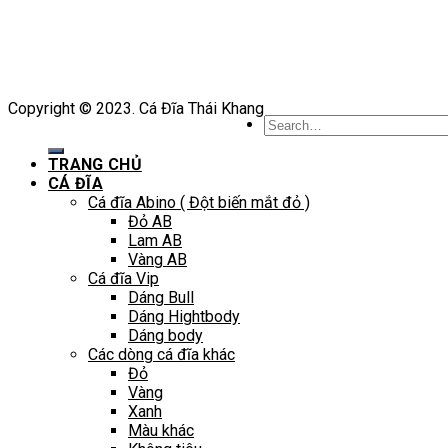
Copyright © 2023. Cá Đĩa Thái Khang
Search
for:
TRANG CHỦ
CÁ ĐĨA
Cá đĩa Abino ( Đột biến mắt đỏ )
Đỏ AB
Lam AB
Vàng AB
Cá đĩa Vip
Dáng Bull
Dáng Hightbody
Dáng body
Các dòng cá đĩa khác
Đỏ
Vàng
Xanh
Màu khác