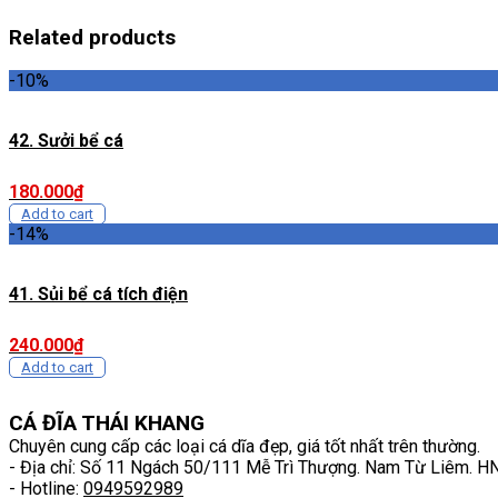
Related products
-10%
42. Sưởi bể cá
180.000
₫
Add to cart
-14%
41. Sủi bể cá tích điện
240.000
₫
Add to cart
CÁ ĐĨA THÁI KHANG
Chuyên cung cấp các loại cá dĩa đẹp, giá tốt nhất trên thường.
- Địa chỉ: Số 11 Ngách 50/111 Mễ Trì Thượng. Nam Từ Liêm. H
- Hotline:
0949592989