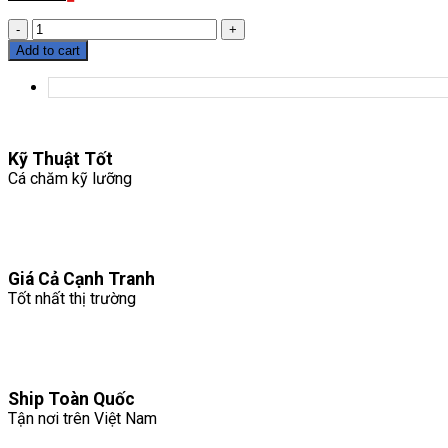
40.
Sưởi
Add to cart
bể
cá
quantity
Kỹ Thuật Tốt
Cá chăm kỹ lưỡng
Giá Cả Cạnh Tranh
Tốt nhất thị trường
Ship Toàn Quốc
Tận nơi trên Việt Nam