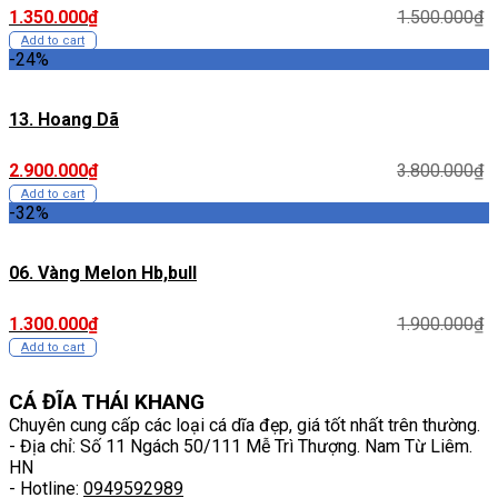
1.350.000
₫
1.500.000
₫
Add to cart
-24%
13. Hoang Dã
2.900.000
₫
3.800.000
₫
Add to cart
-32%
06. Vàng Melon Hb,bull
1.300.000
₫
1.900.000
₫
Add to cart
CÁ ĐĨA THÁI KHANG
Chuyên cung cấp các loại cá dĩa đẹp, giá tốt nhất trên thường.
- Địa chỉ: Số 11 Ngách 50/111 Mễ Trì Thượng. Nam Từ Liêm.
HN
- Hotline:
0949592989