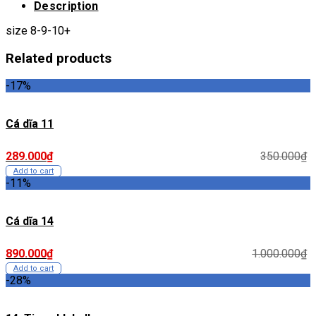
Description
size 8-9-10+
Related products
-17%
Cá dĩa 11
289.000
₫
350.000
₫
Add to cart
-11%
Cá dĩa 14
890.000
₫
1.000.000
₫
Add to cart
-28%