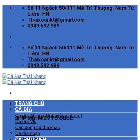
Skip
Số 11 Ngách 50/111 Mễ Trì Thượng. Nam Từ
to
Liêm. HN
content
Thaixoankt@gmail.com
0949.592.989
Số 11 Ngách 50/111 Mễ Trì Thượng. Nam Từ
Liêm. HN
Thaixoankt@gmail.com
0949.592.989
TRANG CHỦ
CÁ ĐĨA
Cá đĩa Abino ( Đột biến mắt đỏ )
SHIP MỌI MIỀN TỔ QUỐC
Cá đĩa Vip
Các dòng cá đĩa khác
Cá đĩa nhập
CÁ PHỤ KIỆN