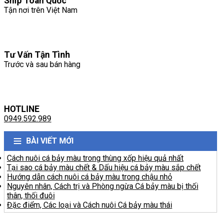
Ship Toàn Quốc
Tận nơi trên Việt Nam
Tư Vấn Tận Tình
Trước và sau bán hàng
HOTLINE
0949.592.989
BÀI VIẾT MỚI
Cách nuôi cá bảy màu trong thùng xốp hiệu quả nhất
Tại sao cá bảy màu chết & Dấu hiệu cá bảy màu sắp chết
Hướng dẫn cách nuôi cá bảy màu trong chậu nhỏ
Nguyên nhân, Cách trị và Phòng ngừa Cá bảy màu bị thối
thân, thối đuôi
Đặc điểm, Các loại và Cách nuôi Cá bảy màu thái