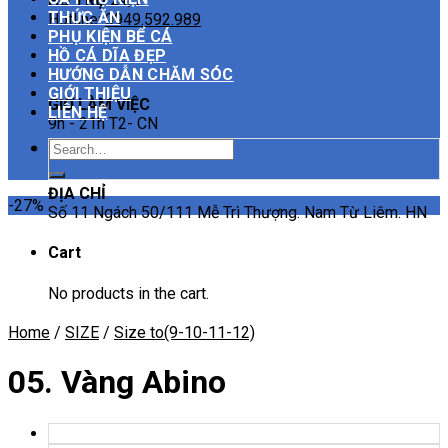
HỖ TRỢ 24/7
THỨC ĂN
Hotline:
0949.592.989
PHỤ KIỆN BỂ CÁ
HỒ CÁ DĨA ĐẸP
HƯỚNG DẪN CHĂM SÓC
GIỚI THIỆU
GIỜ LÀM VIỆC
LIÊN HỆ
9h - 21h T2- CN
Search
for:
ĐỊA CHỈ
-27%
Số 11 Ngách 50/111 Mễ Trì Thượng. Nam Từ Liêm. HN
Cart
No products in the cart.
Home
/
SIZE
/
Size to(9-10-11-12)
05. Vàng Abino