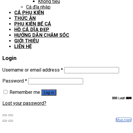
Không tiêu
Cá đĩa nhập
CÁ PHỤ KIỆN
THỨC ĂN
PHỤ KIỆN BỂ CÁ
HỒ CÁ DĨA ĐẸP
HƯỚNG DẪN CHĂM SÓC
GIỚI THIỆU
LIÊN HỆ
Login
Username or email address
*
Password
*
Remember me
Log in
350 Lượt bán
526 Lượt bán
250 Lượt bán
886
211
180
488
Lost your password?
Mua ngay
Mua ngay
Mua ngay
Mua ngay
Mua ngay
Mua ngay
Mua ngay
Mua ngay