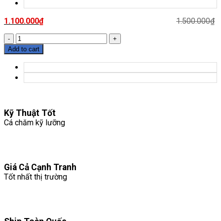
1.100.000
₫
1.500.000
₫
05.
Vàng
Add to cart
Abino
quantity
Kỹ Thuật Tốt
Cá chăm kỹ lưỡng
Giá Cả Cạnh Tranh
Tốt nhất thị trường