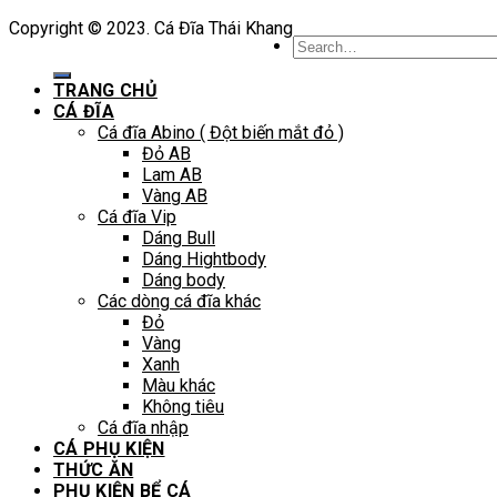
Copyright © 2023. Cá Đĩa Thái Khang
Search
for:
TRANG CHỦ
CÁ ĐĨA
Cá đĩa Abino ( Đột biến mắt đỏ )
Đỏ AB
Lam AB
Vàng AB
Cá đĩa Vip
Dáng Bull
Dáng Hightbody
Dáng body
Các dòng cá đĩa khác
Đỏ
Vàng
Xanh
Màu khác
Không tiêu
Cá đĩa nhập
CÁ PHỤ KIỆN
THỨC ĂN
PHỤ KIỆN BỂ CÁ