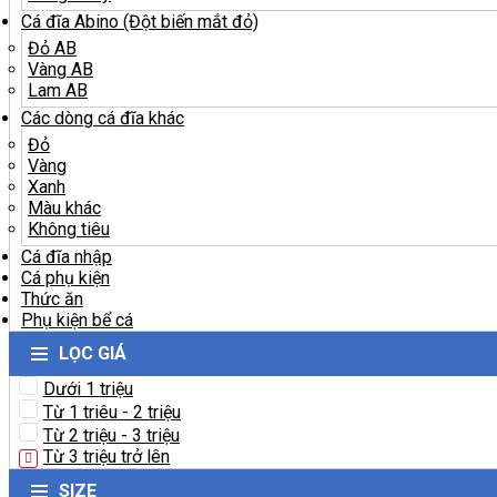
Cá đĩa Abino (Đột biến mắt đỏ)
Đỏ AB
Vàng AB
Lam AB
Các dòng cá đĩa khác
Đỏ
Vàng
Xanh
Màu khác
Không tiêu
Cá đĩa nhập
Cá phụ kiện
Thức ăn
Phụ kiện bể cá
LỌC GIÁ
Dưới 1 triệu
Từ 1 triêu - 2 triệu
Từ 2 triệu - 3 triệu
Từ 3 triệu trở lên
SIZE