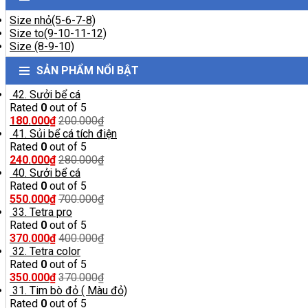
Size nhỏ(5-6-7-8)
Size to(9-10-11-12)
Size (8-9-10)
SẢN PHẨM NỔI BẬT
42. Sưởi bể cá
Rated
0
out of 5
180.000
₫
200.000
₫
41. Sủi bể cá tích điện
Rated
0
out of 5
240.000
₫
280.000
₫
40. Sưởi bể cá
Rated
0
out of 5
550.000
₫
700.000
₫
33. Tetra pro
Rated
0
out of 5
370.000
₫
400.000
₫
32. Tetra color
Rated
0
out of 5
350.000
₫
370.000
₫
31. Tim bò đỏ ( Màu đỏ)
Rated
0
out of 5