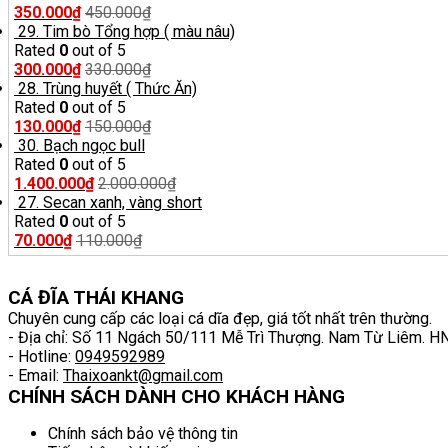
350.000
₫
450.000
₫
29. Tim bò Tổng hợp ( màu nâu)
Rated
0
out of 5
300.000
₫
330.000
₫
28. Trùng huyết ( Thức Ăn)
Rated
0
out of 5
130.000
₫
150.000
₫
30. Bạch ngọc bull
Rated
0
out of 5
1.400.000
₫
2.000.000
₫
27. Secan xanh, vàng short
Rated
0
out of 5
70.000
₫
110.000
₫
CÁ ĐĨA THÁI KHANG
Chuyên cung cấp các loại cá dĩa đẹp, giá tốt nhất trên thường.
- Địa chỉ: Số 11 Ngách 50/111 Mễ Trì Thượng. Nam Từ Liêm. H
- Hotline:
0949592989
- Email:
Thaixoankt@gmail.com
CHÍNH SÁCH DÀNH CHO KHÁCH HÀNG
Chính sách bảo vệ thông tin