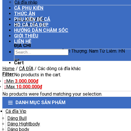
Cá đĩa nhập
CÁ PHỤ KIỆN
THỨC ĂN
PHỤ KIỆN BỂ CÁ
GIỜ LÀM VIỆC
HỒ CÁ DĨA ĐẸP
9h - 21h T2- CN
HƯỚNG DẪN CHĂM SÓC
GIỚI THIỆU
LIÊN HỆ
ĐỊA CHỈ
Số 11 Ngách 50/111 Mễ Trì Thượng. Nam Từ Liêm. HN
Search
for:
Cart
Home
/
CÁ ĐĨA
/
Các dòng cá đĩa khác
Filter
No products in the cart.
Min
3.000.000
₫
Max
10.000.000
₫
No products were found matching your selection.
DANH MỤC SẢN PHẨM
Cá đĩa Vip
Dáng Bull
Dáng Hightbody
Dáng body