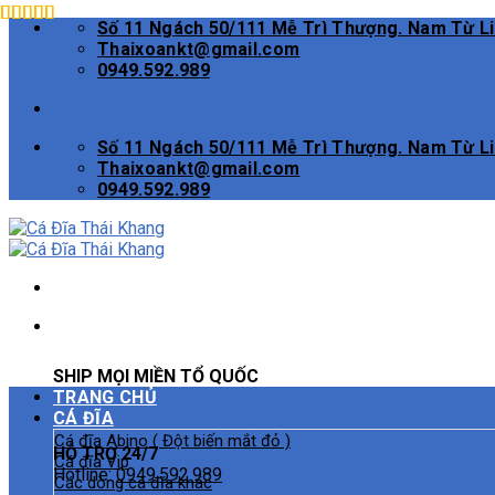
Skip
Số 11 Ngách 50/111 Mễ Trì Thượng. Nam Từ L
to
Thaixoankt@gmail.com
content
0949.592.989
Số 11 Ngách 50/111 Mễ Trì Thượng. Nam Từ L
Thaixoankt@gmail.com
0949.592.989
SHIP MỌI MIỀN TỔ QUỐC
TRANG CHỦ
CÁ ĐĨA
Cá đĩa Abino ( Đột biến mắt đỏ )
HỖ TRỢ 24/7
Cá đĩa Vip
Hotline:
0949.592.989
Các dòng cá đĩa khác